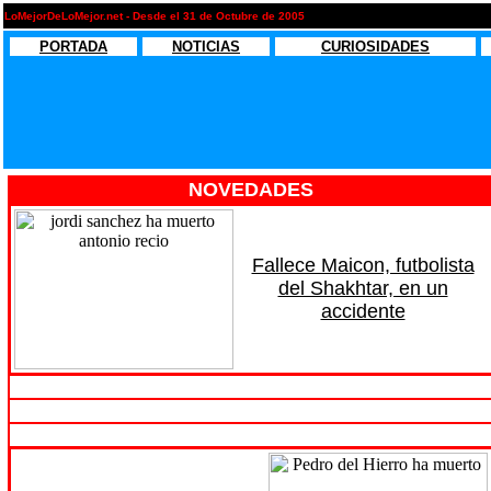
LoMejorDeLoMejor.net - Desde el 31 de Octubre de 2005
PORTADA
NOTICIAS
CURIOSIDADES
NOVEDADES
Fallece Maicon, futbolista
del Shakhtar, en un
accidente
-
-
-